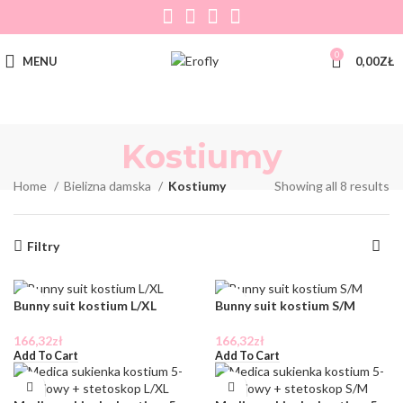
0
MENU
0,00
ZŁ
Kostiumy
Home
Bielizna damska
Kostiumy
Showing all 8 results
Filtry
Bunny suit kostium L/XL
Bunny suit kostium S/M
166,32
zł
166,32
zł
Add To Cart
Add To Cart