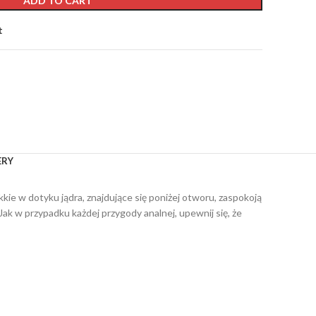
ADD TO CART
t
ERY
kie w dotyku jądra, znajdujące się poniżej otworu, zaspokoją
 Jak w przypadku każdej przygody analnej, upewnij się, że