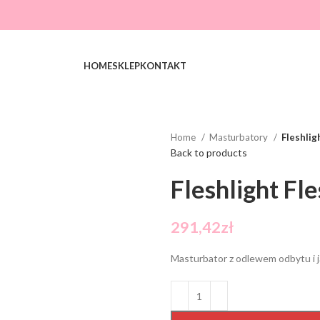
HOME
SKLEP
KONTAKT
Home
Masturbatory
Fleshlig
Back to products
Fleshlight Fl
291,42
zł
Masturbator z odlewem odbytu i 