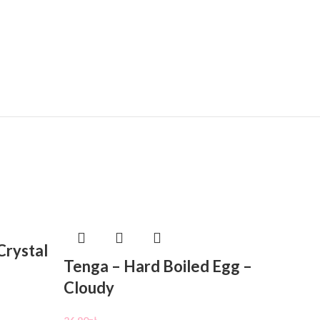
Crystal
Tenga – Hard Boiled Egg –
Flesh
Cloudy
Pack