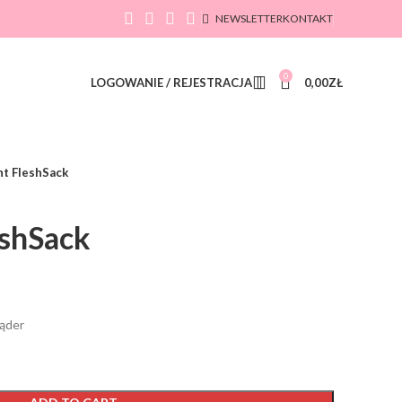
NEWSLETTER
KONTAKT
0
LOGOWANIE / REJESTRACJA
0,00
ZŁ
ht FleshSack
eshSack
jąder