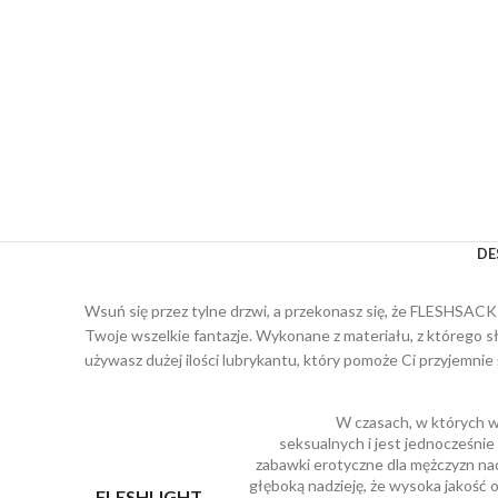
DE
Wsuń się przez tylne drzwi, a przekonasz się, że FLESHSACK 
Twoje wszelkie fantazje. Wykonane z materiału, z którego słyn
używasz dużej ilości lubrykantu, który pomoże Ci przyjemnie
W czasach, w których wi
seksualnych i jest jednocześni
zabawki erotyczne dla mężczyzn na
głęboką nadzieję, że wysoka jakość 
FLESHLIGHT