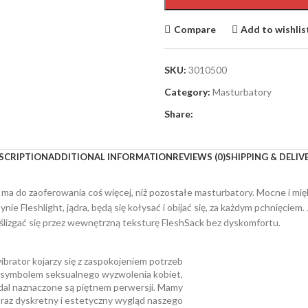
Compare
Add to wishlis
SKU:
3010500
Category:
Masturbatory
Share:
SCRIPTION
ADDITIONAL INFORMATION
REVIEWS (0)
SHIPPING & DELIV
ma do zaoferowania coś więcej, niż pozostałe masturbatory. Mocne i mięk
ie Fleshlight, jądra, będą się kołysać i obijać się, za każdym pchnięciem.
 ślizgać się przez wewnętrzną teksturę FleshSack bez dyskomfortu.
brator kojarzy się z zaspokojeniem potrzeb
e symbolem seksualnego wyzwolenia kobiet,
dal naznaczone są piętnem perwersji. Mamy
oraz dyskretny i estetyczny wygląd naszego