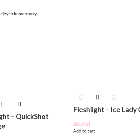
lejnych komentarzy.
Fleshlight – Ice Lady 
ight – QuickShot
286,93
zł
ge
Add to cart