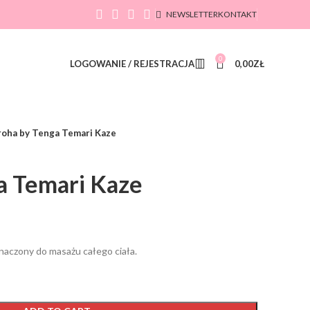
NEWSLETTER
KONTAKT
0
LOGOWANIE / REJESTRACJA
0,00
ZŁ
roha by Tenga Temari Kaze
a Temari Kaze
naczony do masażu całego ciała.