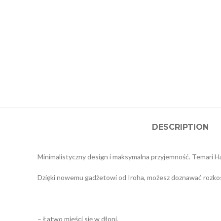
DESCRIPTION
Minimalistyczny design i maksymalna przyjemność. Temari Ha
Dzięki nowemu gadżetowi od Iroha, możesz doznawać rozkosz
– Łatwo mieści się w dłoni.