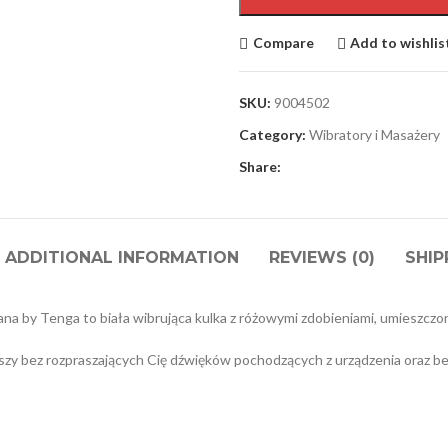
Compare
Add to wishlis
SKU:
9004502
Category:
Wibratory i Masażery
Share:
ADDITIONAL INFORMATION
REVIEWS (0)
SHIP
na by Tenga to biała wibrująca kulka z różowymi zdobieniami, umieszcz
y bez rozpraszających Cię dźwięków pochodzących z urządzenia oraz bez 