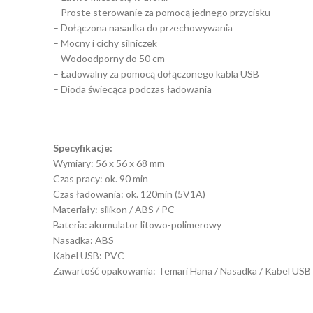
– Proste sterowanie za pomocą jednego przycisku
– Dołączona nasadka do przechowywania
– Mocny i cichy silniczek
– Wodoodporny do 50 cm
– Ładowalny za pomocą dołączonego kabla USB
– Dioda świecąca podczas ładowania
Specyfikacje:
Wymiary: 56 x 56 x 68 mm
Czas pracy: ok. 90 min
Czas ładowania: ok. 120min (5V1A)
Materiały: silikon / ABS / PC
Bateria: akumulator litowo-polimerowy
Nasadka: ABS
Kabel USB: PVC
Zawartość opakowania: Temari Hana / Nasadka / Kabel USB /