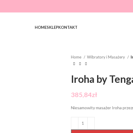
HOME
SKLEP
KONTAKT
Home
Wibratory i Masażery
I
Iroha by Teng
385,84
zł
Niesamowity masażer Iroha przez