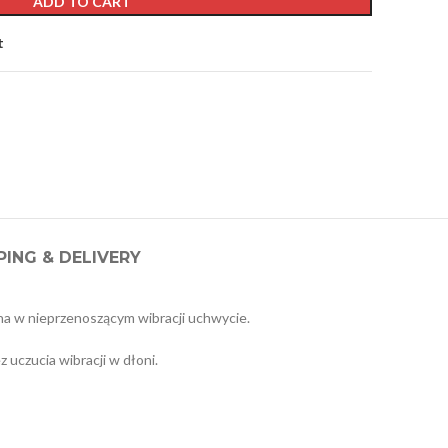
ADD TO CART
t
PING & DELIVERY
ona w nieprzenoszącym wibracji uchwycie.
uczucia wibracji w dłoni.