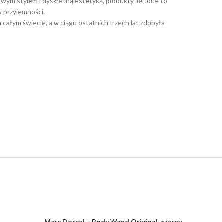
owym stylem i dyskretną estetyką, produkty Je Joue to
w przyjemności.
 całym świecie, a w ciągu ostatnich trzech lat zdobyła
Marc Dorcel – Body Wand Original, czarny
LELO – L