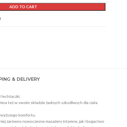
ADD TO CART
t
PING & DELIVERY
 łechtaczki.
iera też w swoim składzie żadnych szkodliwych dla ciała
ajwyższego komfortu.
w niej zarówno nowoczesne masażery intymne, jak i bogactwo