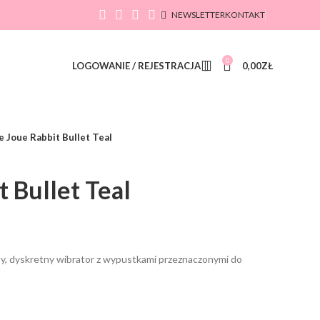
NEWSLETTER
KONTAKT
0
LOGOWANIE / REJESTRACJA
0,00
ZŁ
e Joue Rabbit Bullet Teal
t Bullet Teal
ały, dyskretny wibrator z wypustkami przeznaczonymi do