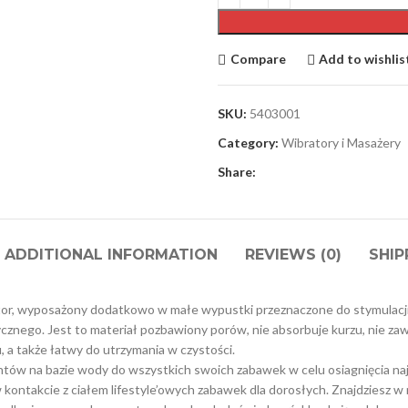
Compare
Add to wishlis
SKU:
5403001
Category:
Wibratory i Masażery
Share:
ADDITIONAL INFORMATION
REVIEWS (0)
SHIP
tor, wyposażony dodatkowo w małe wypustki przeznaczone do stymulacji
cznego. Jest to materiał pozbawiony porów, nie absorbuje kurzu, nie zaw
u, a także łatwy do utrzymania w czystości.
antów na bazie wody do wszystkich swoich zabawek w celu osiagnięcia n
 kontakcie z ciałem lifestyle’owych zabawek dla dorosłych. Znajdziesz 