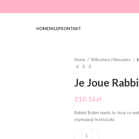
HOME
SKLEP
KONTAKT
Home
Wibratory i Masażery
J
Je Joue Rabbi
210,16
zł
Rabbit Bullet marki Je Joue to m
stymulacji łechtaczki.