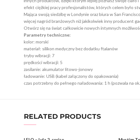
innych produktów, dzięki którym lepiej poznasz swoje ciało
efekt ciężkiej pracy profesjonalistów, których celem było 
Mająca swoją siedzibę w Londynie oraz biura w San Francisco
więcej nagród branżowych niż jakikolwiek inny producent g
Otwórz się na świat całkowicie nowych intymnych możliwośc
Parametry techniczne:
kolor: morski
materiał: silikon medyczny bez dodatku ftalanów
tryby wibracji: 7
prędkości wibracji: 5
zasilanie: akumulator litowo-jonowy
ładowanie: USB (kabel załączony do opakowania)
czas potrzebny do pełnego naładowania: 1 h (pozwala na ok.
RELATED PRODUCTS
LELO – Lyla 2, cerise
Mystim Te