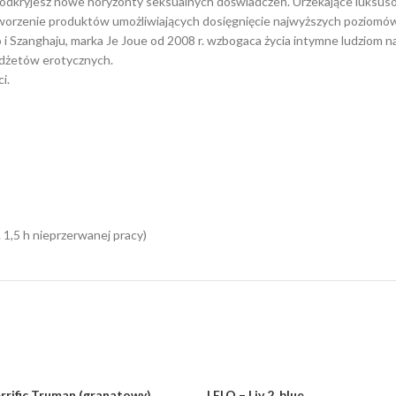
 i odkryjesz nowe horyzonty seksualnych doświadczeń. Urzekające luksus
stworzenie produktów umożliwiających dosięgnięcie najwyższych poziomó
 i Szanghaju, marka Je Joue od 2008 r. wzbogaca życia intymne ludziom na
adżetów erotycznych.
i.
 1,5 h nieprzerwanej pracy)
rrific Truman (granatowy)
LELO – Liv 2, blue