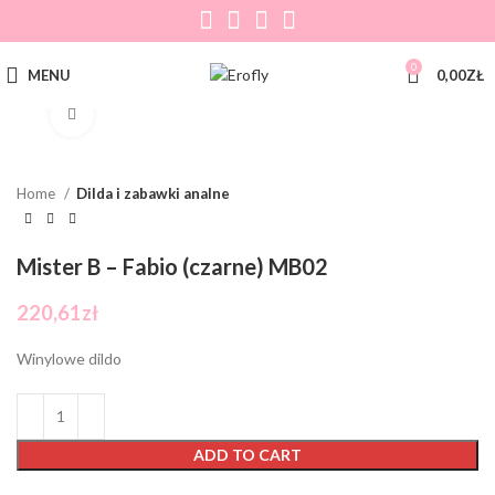
0
MENU
0,00
ZŁ
Click to enlarge
Home
Dilda i zabawki analne
Mister B – Fabio (czarne) MB02
220,61
zł
Winylowe dildo
ADD TO CART