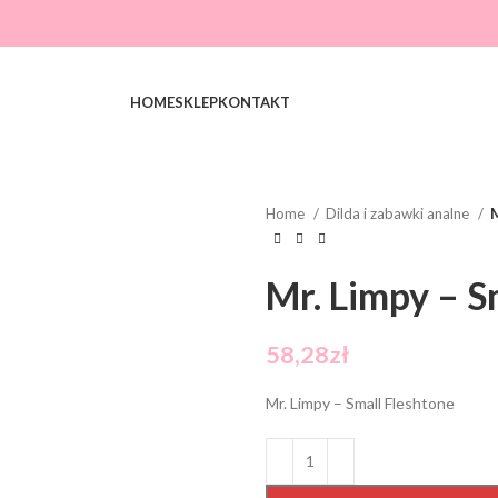
HOME
SKLEP
KONTAKT
Home
Dilda i zabawki analne
M
Mr. Limpy – S
58,28
zł
Mr. Limpy – Small Fleshtone