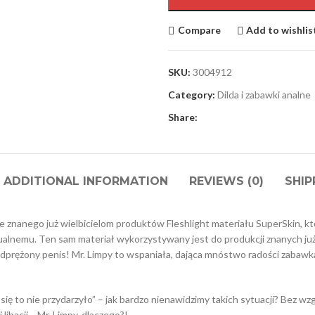
Compare
Add to wishlis
SKU:
3004912
Category:
Dilda i zabawki analne
Share:
ADDITIONAL INFORMATION
REVIEWS (0)
SHIP
ze znanego już wielbicielom produktów Fleshlight materiału SuperSkin, 
lnemu. Ten sam materiał wykorzystywany jest do produkcji znanych już 
dprężony penis! Mr. Limpy to wspaniała, dająca mnóstwo radości zabawka, 
się to nie przydarzyło” – jak bardzo nienawidzimy takich sytuacji? Bez wzg
 libacji… Mr. Limpy, dlaczego?!