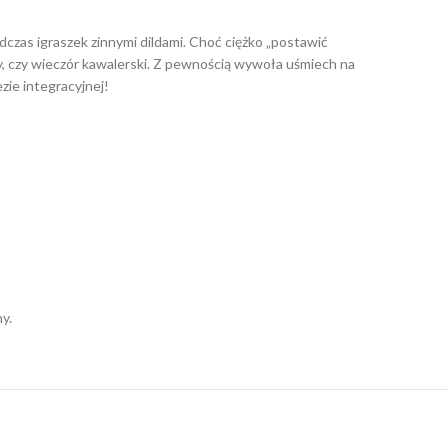
odczas igraszek zinnymi dildami. Choć ciężko „postawić
iny, czy wieczór kawalerski. Z pewnością wywoła uśmiech na
zie integracyjnej!
y.