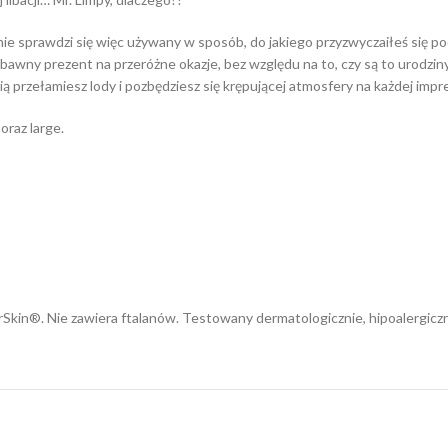
 nie sprawdzi się więc używany w sposób, do jakiego przyzwyczaiłeś się p
 zabawny prezent na przeróżne okazje, bez względu na to, czy są to urodz
 przełamiesz lody i pozbędziesz się krępującej atmosfery na każdej impre
oraz large.
kin®. Nie zawiera ftalanów. Testowany dermatologicznie, hipoalergiczn