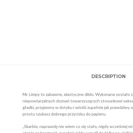
DESCRIPTION
Mr. Limpy to zabawne, elastyczne dildo. Wykonane zostało 
niepowtarzalnych doznań towarzyszących stosunkowi seksua
gładki, przyjemny w dotyku i wiotki zupełnie jak prawdziwy o
prostu szukasz dobrego przycisku do papieru.
„Skarbie, naprawdę nie wiem co się stało, nigdy wcześniej mi 
stanie na baczność, zupełnie jakby wpadł do łóżka po ciężkiej