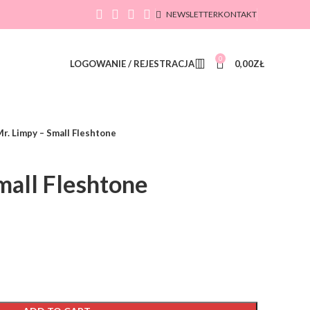
NEWSLETTER
KONTAKT
0
LOGOWANIE / REJESTRACJA
0,00
ZŁ
r. Limpy – Small Fleshtone
mall Fleshtone