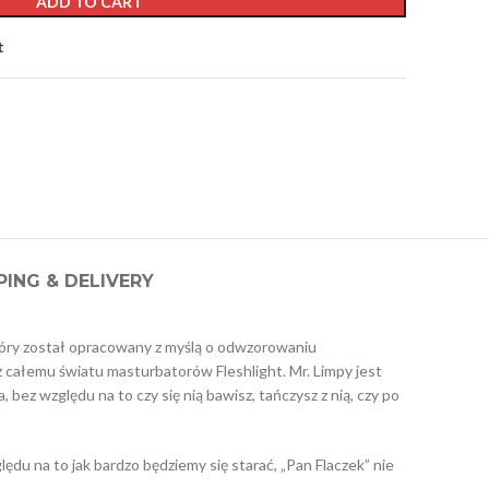
ADD TO CART
t
PING & DELIVERY
który został opracowany z myślą o odwzorowaniu
całemu światu masturbatorów Fleshlight. Mr. Limpy jest
bez względu na to czy się nią bawisz, tańczysz z nią, czy po
lędu na to jak bardzo będziemy się starać, „Pan Flaczek” nie