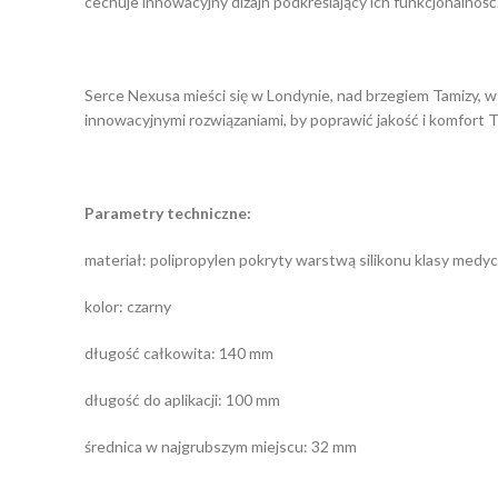
cechuje innowacyjny dizajn podkreślający ich funkcjonalność
Serce Nexusa mieści się w Londynie, nad brzegiem Tamizy,
innowacyjnymi rozwiązaniami, by poprawić jakość i komfort 
Parametry techniczne:
materiał: polipropylen pokryty warstwą silikonu klasy medyc
kolor: czarny
długość całkowita: 140 mm
długość do aplikacji: 100 mm
średnica w najgrubszym miejscu: 32 mm