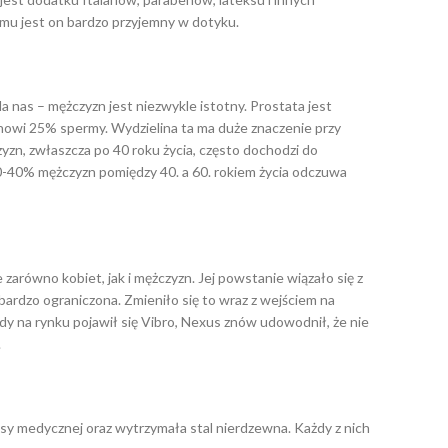
zemu jest on bardzo przyjemny w dotyku.
 nas – mężczyzn jest niezwykle istotny. Prostata jest
owi 25% spermy. Wydzielina ta ma duże znaczenie przy
zn, zwłaszcza po 40 roku życia, często dochodzi do
30-40% mężczyzn pomiędzy 40. a 60. rokiem życia odczuwa
arówno kobiet, jak i mężczyzn. Jej powstanie wiązało się z
ardzo ograniczona. Zmieniło się to wraz z wejściem na
gdy na rynku pojawił się Vibro, Nexus znów udowodnił, że nie
.
asy medycznej oraz wytrzymała stal nierdzewna. Każdy z nich