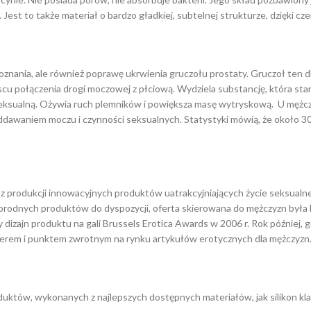
Jest to także materiał o bardzo gładkiej, subtelnej strukturze, dzięki c
ania, ale również poprawę ukrwienia gruczołu prostaty. Gruczoł ten dla
 połączenia drogi moczowej z płciową. Wydziela substancję, która stan
seksualną. Ożywia ruch plemników i powiększa masę wytryskową. U mężczy
oddawaniem moczu i czynności seksualnych. Statystyki mówią, że około 
produkcji innowacyjnych produktów uatrakcyjniających życie seksualne z
norodnych produktów do dyspozycji, oferta skierowana do mężczyzn była b
 dizajn produktu na gali Brussels Erotica Awards w 2006 r. Rok później, 
lerem i punktem zwrotnym na rynku artykułów erotycznych dla mężczyzn
oduktów, wykonanych z najlepszych dostępnych materiałów, jak silikon kl