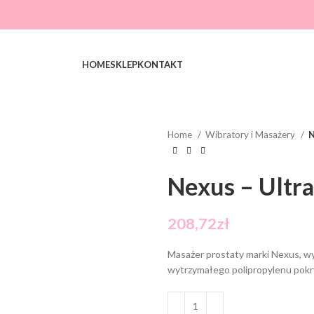
HOME
SKLEP
KONTAKT
Home
Wibratory i Masażery
N
Nexus – Ultra
208,72
zł
Masażer prostaty marki Nexus, w
wytrzymałego polipropylenu pokr