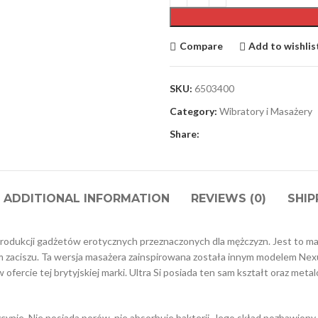
Compare
Add to wishlis
SKU:
6503400
Category:
Wibratory i Masażery
Share:
ADDITIONAL INFORMATION
REVIEWS (0)
SHIP
rodukcji gadżetów erotycznych przeznaczonych dla mężczyzn. Jest to mas
zaciszu. Ta wersja masażera zainspirowana została innym modelem Nexus
ofercie tej brytyjskiej marki. Ultra Si posiada ten sam kształt oraz me
ynie. Nie posiada porów, nie absorbuje bakterii. Jego skład pozbawiony 