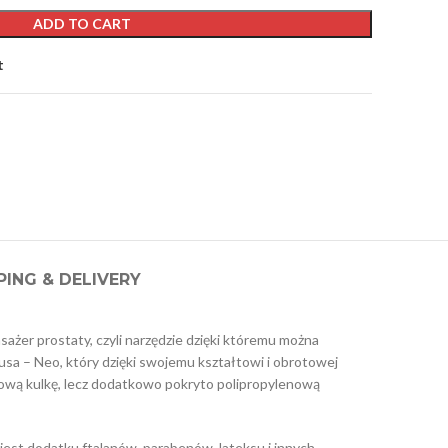
ADD TO CART
t
PING & DELIVERY
ażer prostaty, czyli narzędzie dzięki któremu można
a – Neo, który dzięki swojemu kształtowi i obrotowej
talową kulkę, lecz dodatkowo pokryto polipropylenową
jest dodatku ftalanów, parabenów, lateksu i innych