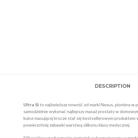
DESCRIPTION
Ultra Si
to najświeższa nowość od marki Nexus, pioniera w p
samodzielnie wykonać najlepszy masaż prostaty w domowym 
kulce masującej krocze stał się bestsellerowym produktem w 
powierzchnię zabawki warstwą silikonu klasy medycznej.
Silikon klasy medycznej to materiał wykorzystywany w medyc