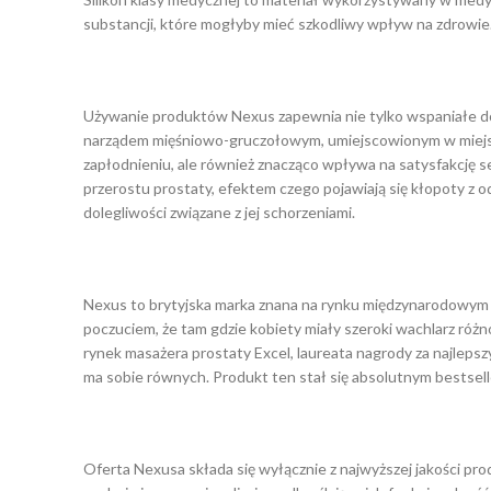
substancji, które mogłyby mieć szkodliwy wpływ na zdrowie. 
Używanie produktów Nexus zapewnia nie tylko wspaniałe dozn
narządem mięśniowo-gruczołowym, umiejscowionym w miejscu
zapłodnieniu, ale również znacząco wpływa na satysfakcję 
przerostu prostaty, efektem czego pojawiają się kłopoty z 
dolegliwości związane z jej schorzeniami.
Nexus to brytyjska marka znana na rynku międzynarodowym z 
poczuciem, że tam gdzie kobiety miały szeroki wachlarz róż
rynek masażera prostaty Excel, laureata nagrody za najlepszy
ma sobie równych. Produkt ten stał się absolutnym bestsel
Oferta Nexusa składa się wyłącznie z najwyższej jakości pr