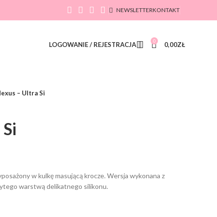
NEWSLETTER
KONTAKT
0
LOGOWANIE / REJESTRACJA
0,00
ZŁ
exus – Ultra Si
 Si
yposażony w kulkę masującą krocze. Wersja wykonana z
ytego warstwą delikatnego silikonu.