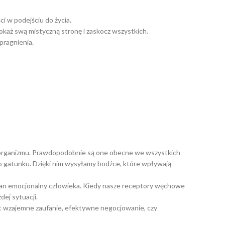
i w podejściu do życia.
Pokaż swą mistyczną stronę i zaskocz wszystkich.
pragnienia.
rz organizmu. Prawdopodobnie są one obecne we wszystkich
ego gatunku. Dzięki nim wysyłamy bodźce, które wpływają
stan emocjonalny człowieka. Kiedy nasze receptory węchowe
ej sytuacji.
st wzajemne zaufanie, efektywne negocjowanie, czy