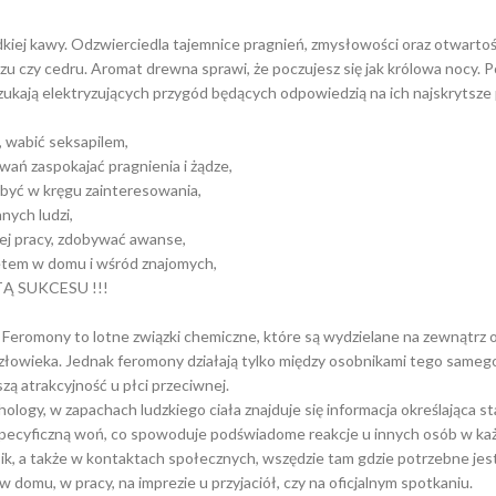
kiej kawy. Odzwierciedla tajemnice pragnień, zmysłowości oraz otwartośc
rzu czy cedru. Aromat drewna sprawi, że poczujesz się jak królowa nocy. 
ukają elektryzujących przygód będących odpowiedzią na ich najskrytsze 
, wabić seksapilem,
ań zaspokajać pragnienia i żądze,
być w kręgu zainteresowania,
nych ludzi,
ej pracy, zdobywać awanse,
tetem w domu i wśród znajomych,
IETĄ SUKCESU !!!
. Feromony to lotne związki chemiczne, które są wydzielane na zewnąt
 u człowieka. Jednak feromony działają tylko między osobnikami tego sam
ą atrakcyjność u płci przeciwnej.
ogy, w zapachach ludzkiego ciała znajduje się informacja określająca 
specyficzną woń, co spowoduje podświadome reakcje u innych osób w każd
k, a także w kontaktach społecznych, wszędzie tam gdzie potrzebne je
domu, w pracy, na imprezie u przyjaciół, czy na oficjalnym spotkaniu.