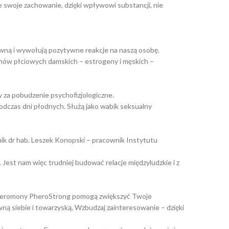
 swoje zachowanie, dzięki wpływowi substancji, nie
iwną i wywołują pozytywne reakcje na naszą osobę.
onów płciowych damskich – estrogeny i męskich –
 za pobudzenie psychofizjologiczne.
dczas dni płodnych. Służą jako wabik seksualny
mik dr hab. Leszek Konopski – pracownik Instytutu
 Jest nam więc trudniej budować relacje międzyludzkie i z
. Feromony PheroStrong pomogą zwiększyć Twoje
wną siebie i towarzyską. Wzbudzaj zainteresowanie – dzięki