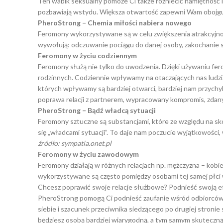
Ten wabik seksualny pomoże Ci także rozniecić namiętność i
pozbawiają wstydu. Większa otwartość zapewni Wam obojg
PheroStrong – Chemia miłości nabiera nowego
Feromony wykorzystywane są w celu zwiększenia atrakcyjnoś
wywołują: odczuwanie pociągu do danej osoby, zakochanie się
Feromony w życiu codziennym
Feromony służą nie tylko do uwodzenia. Dzięki używaniu fe
rodzinnych. Codziennie wpływamy na otaczających nas ludzi. 
których wpływamy są bardziej otwarci, bardziej nam przychylni
poprawa relacji z partnerem, wypracowany kompromis, zdany
PheroStrong – Bądź władcą sytuacji
Feromony sztuczne są substancjami, które ze względu na s
się „władcami sytuacji”. To daje nam poczucie wyjątkowości,
źródło: sympatia.onet.pl
Feromony w życiu zawodowym
Feromony działają w różnych relacjach np. mężczyzna – kobie
wykorzystywane są często pomiędzy osobami tej samej płci 
Chcesz poprawić swoje relacje służbowe? Podnieść swoją e
PheroStrong pomogą Ci podnieść zaufanie wśród odbiorców, 
siebie i szacunek przeciwnika siedzącego po drugiej stron
będziesz osobą bardziej wiarygodną, a tym samym skuteczną