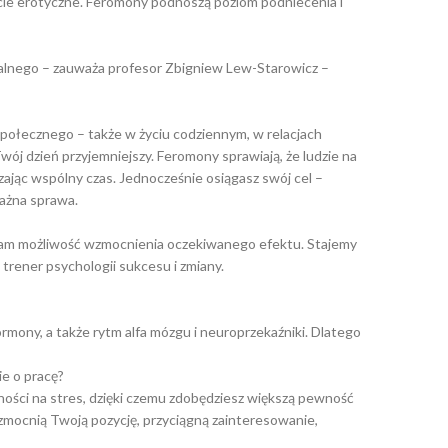
ycie erotyczne. Feromony podnoszą poziom podniecenia i
ualnego – zauważa profesor Zbigniew Lew-Starowicz –
połecznego – także w życiu codziennym, w relacjach
ój dzień przyjemniejszy. Feromony sprawiają, że ludzie na
ędzając wspólny czas. Jednocześnie osiągasz swój cel –
ważna sprawa.
 nam możliwość wzmocnienia oczekiwanego efektu. Stajemy
trener psychologii sukcesu i zmiany.
rmony, a także rytm alfa mózgu i neuroprzekaźniki. Dlatego
e o pracę?
ości na stres, dzięki czemu zdobędziesz większą pewność
zmocnią Twoją pozycję, przyciągną zainteresowanie,