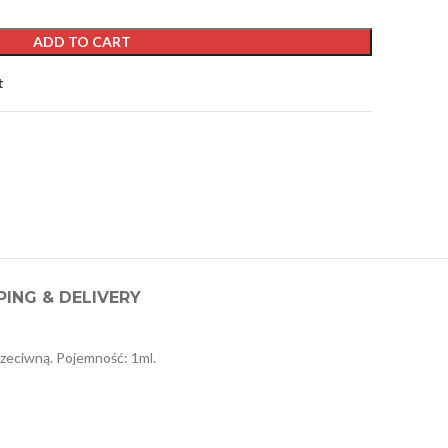
ADD TO CART
t
PING & DELIVERY
rzeciwną. Pojemność: 1ml.