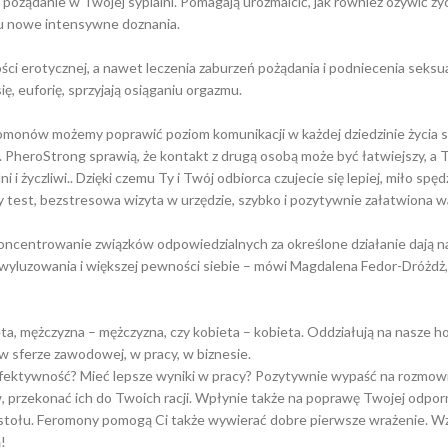
 pożądanie w Twojej sypialni. Pomagają urozmaicić, jak również ożywić ż
u nowe intensywne doznania.
ci erotycznej, a nawet leczenia zaburzeń pożądania i podniecenia seks
, euforię, sprzyjają osiąganiu orgazmu.
romonów możemy poprawić poziom komunikacji w każdej dziedzinie życia s
PheroStrong sprawią, że kontakt z drugą osobą może być łatwiejszy, a Tw
 i życzliwi.. Dzięki czemu Ty i Twój odbiorca czujecie się lepiej, miło sp
 test, bezstresowa wizyta w urzędzie, szybko i pozytywnie załatwiona 
koncentrowanie związków odpowiedzialnych za określone działanie dają
 wyluzowania i większej pewności siebie – mówi Magdalena Fedor-Dróżdż, 
ta, mężczyzna – mężczyzna, czy kobieta – kobieta. Oddziałują na nasze ho
w sferze zawodowej, w pracy, w biznesie.
fektywność? Mieć lepsze wyniki w pracy? Pozytywnie wypaść na rozmowi
przekonać ich do Twoich racji. Wpłynie także na poprawę Twojej odporn
ie stołu. Feromony pomogą Ci także wywierać dobre pierwsze wrażenie. W
!