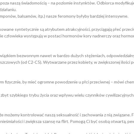
 poza naszą świadomością – na poziomie instynktów. Odbiorca modyfikuje
ziałaniu.
mponów, balsamów, itp.) nasze feromony byłyby bardziej intensywne.
owane syntetycznie są atrybutem atrakcyjności, przyciągają płeć przec
zmie człowieka występują w postaci hormonów kory nadnerczy oraz horm
związkiem bezwonnym nawet w bardzo dużych stężeniach, odpowiedzialny
czowych (od C2-C5). Wytwarzane przez kobiety, w zwiększonej ilości po
nym fizycznie, by mieć ogromne powodzenie u płci przeciwnej – mówi che
 zbyt szybkiego trybu życia oraz wpływu wielu czynników cywilizacyjnych.
że możemy kontrolować naszą seksualność i zachowania z nią związane
nieśmiałości i zwiększa szansę na flirt. Pomogą Ci być osobą otwartą, pe