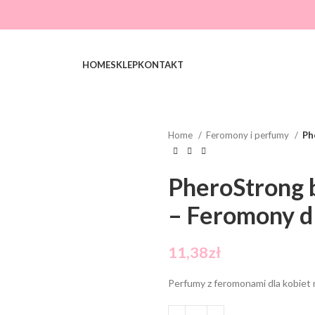
HOME
SKLEP
KONTAKT
Home
Feromony i perfumy
Ph
PheroStrong 
– Feromony dl
11,38
zł
Perfumy z feromonami dla kobiet 