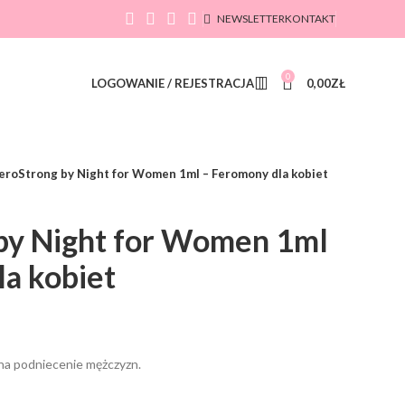
NEWSLETTER
KONTAKT
0
LOGOWANIE / REJESTRACJA
0,00
ZŁ
eroStrong by Night for Women 1ml – Feromony dla kobiet
by Night for Women 1ml
a kobiet
na podniecenie mężczyzn.