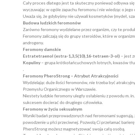
Cały proces dlatego jest ta skuteczny ponieważ odbywa się
wyczuwając w ogóle zapachu feromonu i nie wiedząc o jego d
Uważa się, że gdybyśmy nie używali kosmetyków (mydeł, sza
Budowa ludzkich feromonów
Zarówno feromony wydzielane przez organizm, czy te produk
Feromony zaliczają się do grupy steroidów, które w organi
androgeny.
Feromony damskie
Estratetraenol (estra-1,3,5(10),16-tetraen-3-ol)
– jest 
Kopuliny
– grupa krótkołańcuchowych lotnych, kwasów tłusz
.
Feromony PheroStrong – Atrybut Atrakcyjności
Wydzielając duże ilości feromonów, nie trzeba być atrakcyj
Przemysłu Organicznego w Warszawie.
Niestety ludzkie feromony uległy osłabieniu z powodu m. in.
sukcesem docierać do drugiego człowieka.
Feromony w życiu seksualnym
Wyniki badań przeprowadzonych nad feromonami sugerują, 
powodzenie u płci przeciwnej. Pozwolą Ci przełamać barierę 
PheroStrong możesz magnetyzować swoja całą osobą.