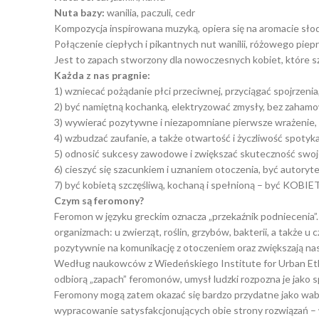
Nuta bazy:
wanilia, paczuli, cedr
Kompozycja inspirowana muzyką, opiera się na aromacie słod
Połączenie ciepłych i pikantnych nut wanilii, różowego piep
Jest to zapach stworzony dla nowoczesnych kobiet, które sz
Każda z nas pragnie:
1) wzniecać pożądanie płci przeciwnej, przyciągać spojrzenia
2) być namiętną kochanką, elektryzować zmysły, bez zahamow
3) wywierać pozytywne i niezapomniane pierwsze wrażenie, 
4) wzbudzać zaufanie, a także otwartość i życzliwość spotyka
5) odnosić sukcesy zawodowe i zwiększać skuteczność swoj
6) cieszyć się szacunkiem i uznaniem otoczenia, być autory
7) być kobietą szczęśliwą, kochaną i spełnioną – być KOB
Czym są feromony?
Feromon w języku greckim oznacza „przekaźnik podniecenia”
organizmach: u zwierząt, roślin, grzybów, bakterii, a także
pozytywnie na komunikację z otoczeniem oraz zwiększają nasz
Według naukowców z Wiedeńskiego Institute for Urban Ethol
odbiorą „zapach” feromonów, umysł ludzki rozpozna je jako 
Feromony mogą zatem okazać się bardzo przydatne jako wabi
wypracowanie satysfakcjonujących obie strony rozwiązań – w 