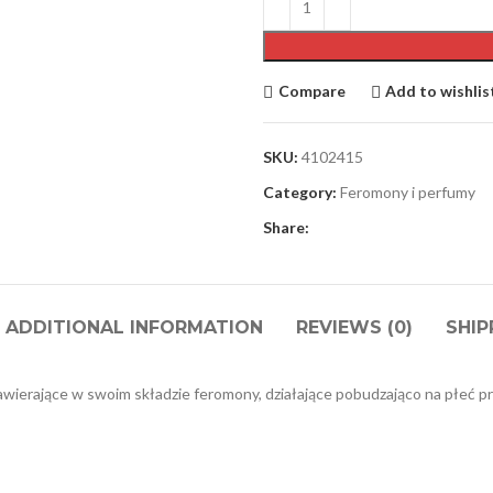
Compare
Add to wishlis
SKU:
4102415
Category:
Feromony i perfumy
Share:
ADDITIONAL INFORMATION
REVIEWS (0)
SHIP
zawierające w swoim składzie feromony, działające pobudzająco na płeć p