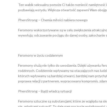
Ten wabik seksualny pomoże Ci także rozniecić namiętność i
pozbawiają wstydu. Większa otwartość zapewni Wam obojg
PheroStrong – Chemia miłości nabiera nowego
Feromony wykorzystywane są w celu zwiększenia atrakcyjnoś
wywołują: odczuwanie pociągu do danej osoby, zakochanie się
Feromony w życiu codziennym
Feromony służą nie tylko do uwodzenia. Dzięki używaniu fe
rodzinnych. Codziennie wpływamy na otaczających nas ludzi. 
których wpływamy są bardziej otwarci, bardziej nam przychylni
poprawa relacji z partnerem, wypracowany kompromis, zdany
PheroStrong – Bądź władcą sytuacji
Feromony sztuczne są substancjami, które ze względu na s
się „władcami sytuacji”. To daje nam poczucie wyjątkowości,