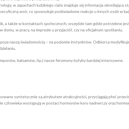
ogy, w zapachach ludzkiego ciała znajduje się informacja określająca 
specyficzną woń, co spowoduje podświadome reakcje u innych osób w każd
k, a także w kontaktach społecznych, wszędzie tam gdzie potrzebne je
domu, w pracy, na imprezie u przyjaciół, czy na oficjalnym spotkaniu.
 poza naszą świadomością – na poziomie instynktów. Odbiorca modyfikuje
ziałaniu.
mponów, balsamów, itp.) nasze feromony byłyby bardziej intensywne.
owane syntetycznie są atrybutem atrakcyjności, przyciągają płeć przec
zmie człowieka występują w postaci hormonów kory nadnerczy oraz horm