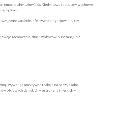
stan emocjonalny człowieka. Kiedy nasze receptory węchowe
ej sytuacji.
st wzajemne zaufanie, efektywne negocjowanie, czy
 swoje zachowanie, dzięki wpływowi substancji, nie
iwną i wywołują pozytywne reakcje na naszą osobę.
onów płciowych damskich – estrogeny i męskich –