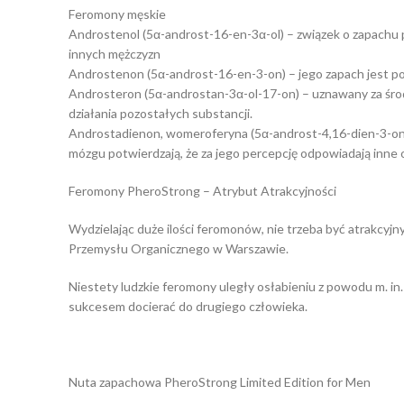
Feromony męskie
Androstenol (5α-androst-16-en-3α-ol) – związek o zapachu 
innych mężczyzn
Androstenon (5α-androst-16-en-3-on) – jego zapach jest po
Androsteron (5α-androstan-3α-ol-17-on) – uznawany za środ
działania pozostałych substancji.
Androstadienon, womeroferyna (5α-androst-4,16-dien-3-on)
mózgu potwierdzają, że za jego percepcję odpowiadają inne 
Feromony PheroStrong – Atrybut Atrakcyjności
Wydzielając duże ilości feromonów, nie trzeba być atrakcyj
Przemysłu Organicznego w Warszawie.
Niestety ludzkie feromony uległy osłabieniu z powodu m. in.
sukcesem docierać do drugiego człowieka.
Nuta zapachowa PheroStrong Limited Edition for Men