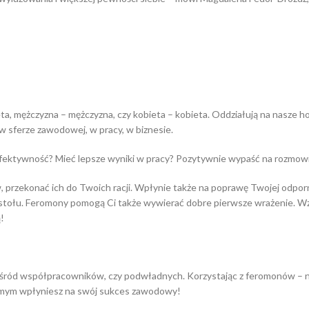
ta, mężczyzna – mężczyzna, czy kobieta – kobieta. Oddziałują na nasze ho
w sferze zawodowej, w pracy, w biznesie.
fektywność? Mieć lepsze wyniki w pracy? Pozytywnie wypaść na rozmowi
przekonać ich do Twoich racji. Wpłynie także na poprawę Twojej odporn
ie stołu. Feromony pomogą Ci także wywierać dobre pierwsze wrażenie. W
!
śród współpracowników, czy podwładnych. Korzystając z feromonów – n
samym wpłyniesz na swój sukces zawodowy!