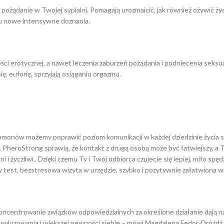
 pożądanie w Twojej sypialni. Pomagają urozmaicić, jak również ożywić ż
u nowe intensywne doznania.
ci erotycznej, a nawet leczenia zaburzeń pożądania i podniecenia seks
, euforię, sprzyjają osiąganiu orgazmu.
romonów możemy poprawić poziom komunikacji w każdej dziedzinie życia s
PheroStrong sprawią, że kontakt z drugą osobą może być łatwiejszy, a Tw
 i życzliwi.. Dzięki czemu Ty i Twój odbiorca czujecie się lepiej, miło sp
 test, bezstresowa wizyta w urzędzie, szybko i pozytywnie załatwiona 
koncentrowanie związków odpowiedzialnych za określone działanie dają
 wyluzowania i większej pewności siebie – mówi Magdalena Fedor-Dróżdż, 