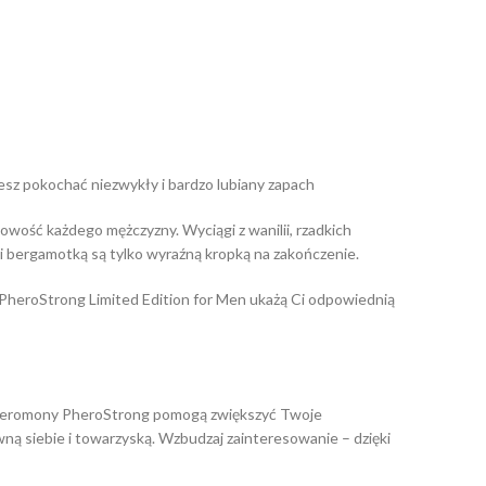
esz pokochać niezwykły i bardzo lubiany zapach
owość każdego mężczyzny. Wyciągi z wanilii, rzadkich
i bergamotką są tylko wyraźną kropką na zakończenie.
m. PheroStrong Limited Edition for Men ukażą Ci odpowiednią
. Feromony PheroStrong pomogą zwiększyć Twoje
wną siebie i towarzyską. Wzbudzaj zainteresowanie – dzięki