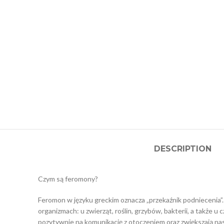
DESCRIPTION
Czym są feromony?
Feromon w języku greckim oznacza „przekaźnik podniecenia”
organizmach: u zwierząt, roślin, grzybów, bakterii, a także
pozytywnie na komunikację z otoczeniem oraz zwiększają nasz