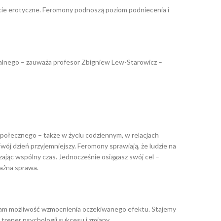
ycie erotyczne. Feromony podnoszą poziom podniecenia i
ualnego – zauważa profesor Zbigniew Lew-Starowicz –
połecznego – także w życiu codziennym, w relacjach
ój dzień przyjemniejszy. Feromony sprawiają, że ludzie na
ędzając wspólny czas. Jednocześnie osiągasz swój cel –
ważna sprawa.
 nam możliwość wzmocnienia oczekiwanego efektu. Stajemy
trener psychologii sukcesu i zmiany.