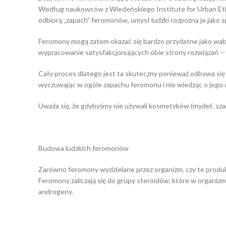
Według naukowców z Wiedeńskiego Institute for Urban Ethol
odbiorą „zapach” feromonów, umysł ludzki rozpozna je jako 
Feromony mogą zatem okazać się bardzo przydatne jako wabi
wypracowanie satysfakcjonujących obie strony rozwiązań – w 
Cały proces dlatego jest ta skuteczny ponieważ odbywa się
wyczuwając w ogóle zapachu feromonu i nie wiedząc o jego d
Uważa się, że gdybyśmy nie używali kosmetyków (mydeł, sza
Budowa ludzkich feromonów
Zarówno feromony wydzielane przez organizm, czy te produk
Feromony zaliczają się do grupy steroidów, które w organi
androgeny.