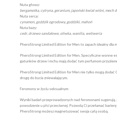
Nuta głowy:
bergamotka, cytryna, geranium, japoński kwiat wiśni, mech 
Nuta serca:
cynamon, goździk ogrodowy, goździki, mahoń
Nuta bazy:
cedr, drzewo sandałowe, oliwka, wanilia, wetiweria
PheroStrong Limited Edition for Men to zapach idealny dla
PheroStrong Limited Edition for Men. Specyficzne wonne esen
gatunków drzew i mchu mają dodać tym perfumom przyziemnoś
PheroStrong Limited Edition for Men nie tylko mogą dodać Ci
drogę do bycia zniewalającym.
Feromony w życiu seksualnym
Wyniki badań przeprowadzonych nad feromonami sugerują, 
powodzenie u płci przeciwnej. Pozwolą Ci przełamać barierę 
PheroStrong możesz magnetyzować swoja całą osobą.