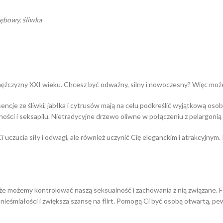
dębowy, śliwka
 mężczyzny XXI wieku. Chcesz być odważny, silny i nowoczesny? Więc moż
cje ze śliwki, jabłka i cytrusów mają na celu podkreślić wyjątkową osob
ci i seksapilu. Nietradycyjne drzewo oliwne w połączeniu z pelargonią 
 uczucia siły i odwagi, ale również uczynić Cię eleganckim i atrakcyjny
że możemy kontrolować naszą seksualność i zachowania z nią związane
nieśmiałości i zwiększa szansę na flirt. Pomogą Ci być osobą otwartą, pe