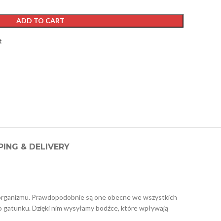
ADD TO CART
t
PING & DELIVERY
rz organizmu. Prawdopodobnie są one obecne we wszystkich
ego gatunku. Dzięki nim wysyłamy bodźce, które wpływają