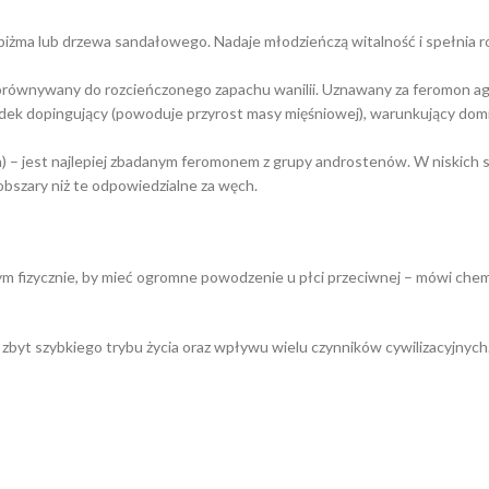
piżma lub drzewa sandałowego. Nadaje młodzieńczą witalność i spełnia r
równywany do rozcieńczonego zapachu wanilii. Uznawany za feromon agre
ek dopingujący (powoduje przyrost masy mięśniowej), warunkujący domin
 – jest najlepiej zbadanym feromonem z grupy androstenów. W niskich s
obszary niż te odpowiedzialne za węch.
nym fizycznie, by mieć ogromne powodzenie u płci przeciwnej – mówi che
 zbyt szybkiego trybu życia oraz wpływu wielu czynników cywilizacyjnych.