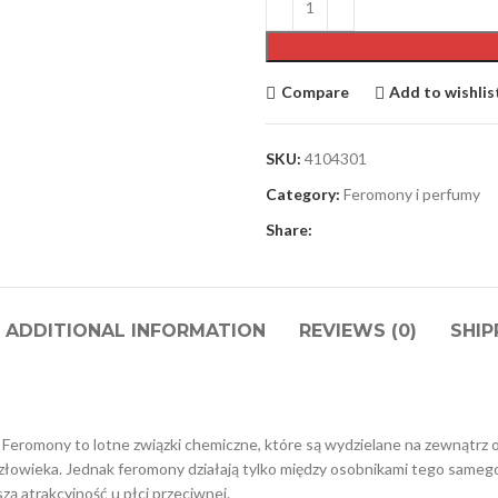
Compare
Add to wishlis
SKU:
4104301
Category:
Feromony i perfumy
Share:
ADDITIONAL INFORMATION
REVIEWS (0)
SHIP
. Feromony to lotne związki chemiczne, które są wydzielane na zewnąt
 u człowieka. Jednak feromony działają tylko między osobnikami tego sam
ą atrakcyjność u płci przeciwnej.