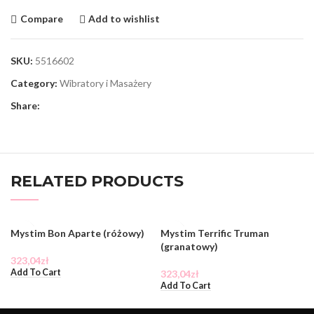
Compare
Add to wishlist
SKU:
5516602
Category:
Wibratory i Masażery
Share:
RELATED PRODUCTS
Mystim Bon Aparte (różowy)
Mystim Terrific Truman
(granatowy)
323,04
zł
Add To Cart
323,04
zł
Add To Cart