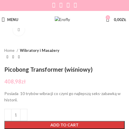
0
MENU
0,00
ZŁ
Click to enlarge
Home
Wibratory i Masażery
Picobong Transformer (wiśniowy)
408,98
zł
Posiada 10 trybów wibracji co czyni go najlepszą seks-zabawką w
historii.
ADD TO CART