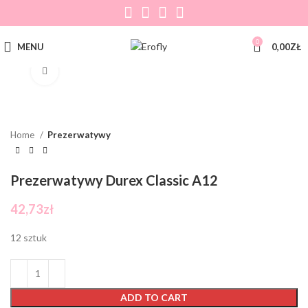
0
MENU
0,00
ZŁ
Click to enlarge
Home
Prezerwatywy
Prezerwatywy Durex Classic A12
42,73
zł
12 sztuk
ADD TO CART