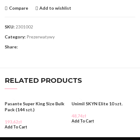
Compare
Add to wishlist
SKU:
2301002
Category:
Prezerwatywy
Share:
RELATED PRODUCTS
Pasante Super King Size Bulk
Unimil SKYN Elite 10 szt.
Pack (144 szt.)
48,74
zł
Add To Cart
193,62
zł
Add To Cart