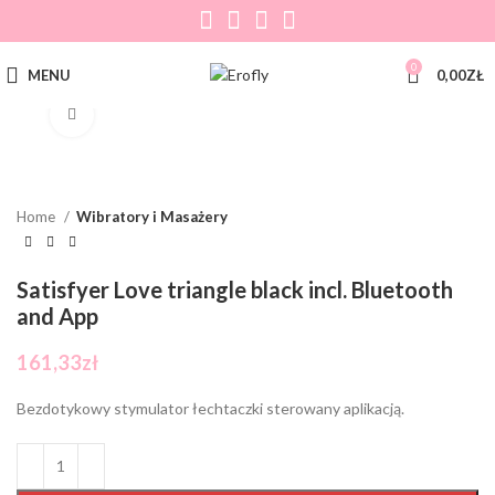
0
MENU
0,00
ZŁ
Click to enlarge
Home
Wibratory i Masażery
Satisfyer Love triangle black incl. Bluetooth
and App
161,33
zł
Bezdotykowy stymulator łechtaczki sterowany aplikacją.