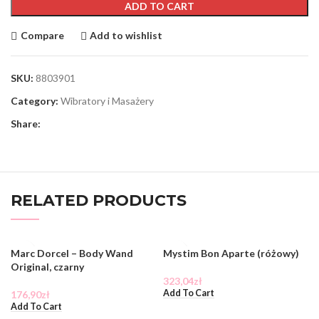
ADD TO CART
Compare
Add to wishlist
SKU:
8803901
Category:
Wibratory i Masażery
Share:
RELATED PRODUCTS
Marc Dorcel – Body Wand
Mystim Bon Aparte (różowy)
Original, czarny
323,04
zł
Add To Cart
176,90
zł
Add To Cart