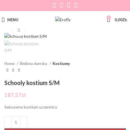
0
MENU
0,00
ZŁ
Click to enlarge
Home
Bielizna damska
Kostiumy
Schooly kostium S/M
187,57
zł
Seksowny kostium uczennicy