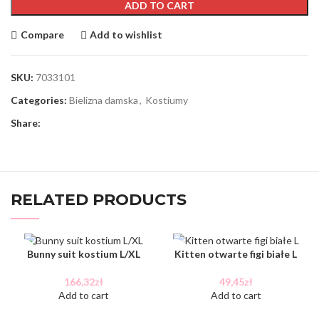
ADD TO CART
Compare
Add to wishlist
SKU:
7033101
Categories:
Bielizna damska
,
Kostiumy
Share:
RELATED PRODUCTS
Bunny suit kostium L/XL
Kitten otwarte figi białe L
166,32
zł
49,45
zł
Add to cart
Add to cart