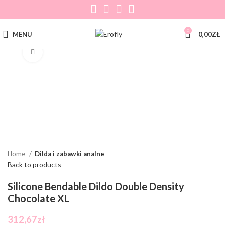
0
MENU
0,00
ZŁ
Click to enlarge
Home
Dilda i zabawki analne
Back to products
Silicone Bendable Dildo Double Density
Chocolate XL
312,67
zł