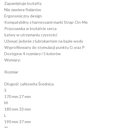
Zapamiętuje kształty
Nie zawiera ftalanów
Ergonomiczny design
Kompatybilny z harnessami marki Strap-On-Me
Przyssawka w kształcie serca
Łatwy w utrzymaniu czystości
Używać jedynie z lubrykantem na bazie wody
Wyprofilowany do stymulacji punktu G oraz P
Dostępne 4 rozmiary i 5 kolorów
Wymiary:
Rozmiar
Długość całkowita Średnica
S
170 mm 27 mm
M
180 mm 33 mm
L
190 mm 37 mm
XL