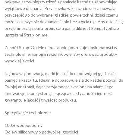
pokrywa sztywniejszy rdzeń z pamięcią kształtu, zapewniając
wyjątkowe doznania. Przyssawka w kształcie serca pozwala
przyczepić go do wybranej gładkiej powierzchni, dzięki czemu
możesz cieszyć się doznaniami solo bez użycia rąk. Aby dzielić się
przyjemnością z partnerem, cała gama dild jest kompatybilna z
uprzężami Strap-on-me.
Zespół Strap-On-Me nieustannie poszukuje doskonałości w
technologii, ergonomii i wzornictwie, aby oferować produkty
wysokiej jakości.
Najnowszą innowacją marki jest dildo o podwójnej gęstości z
pamięcią kształtu. Idealnie dopasowuje się do każdej pozycji i do
Twojej anatomii, dając przyjemność skrojoną na miarę. Jego
innowacyjna konsystencja, łącząca elastyczność i jędrność,
gwarantuje jakość i trwałość produktu.
Specyfikacje techniczne:
100% wodoodporny
Odlew silikonowy o podwójnej gęstości