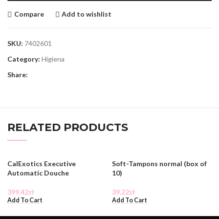
Compare
Add to wishlist
SKU:
7402601
Category:
Higiena
Share:
RELATED PRODUCTS
CalExotics Executive
Soft-Tampons normal (box of
Automatic Douche
10)
399,42
zł
39,22
zł
Add To Cart
Add To Cart