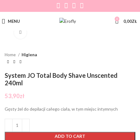
0
MENU
0,00
ZŁ
Click to enlarge
Home
Higiena
System JO Total Body Shave Unscented
240ml
53,90
zł
Gęsty żel do depilacji całego ciała, w tym miejsc intymnych
ADD TO CART