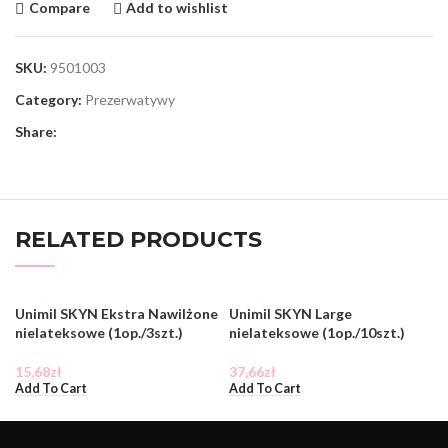
Compare
Add to wishlist
SKU:
9501003
Category:
Prezerwatywy
Share:
RELATED PRODUCTS
Unimil SKYN Ekstra Nawilżone
Unimil SKYN Large
nielateksowe (1op./3szt.)
nielateksowe (1op./10szt.)
15,68
zł
37,66
zł
Add To Cart
Add To Cart