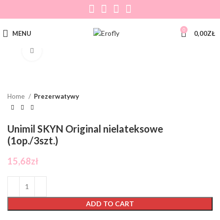
0
MENU
0,00
ZŁ
Click to enlarge
Home
Prezerwatywy
Unimil SKYN Original nielateksowe
(1op./3szt.)
15,68
zł
ADD TO CART