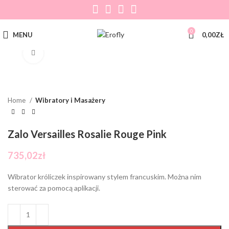
0
MENU
0,00
ZŁ
Click to enlarge
Home
Wibratory i Masażery
Zalo Versailles Rosalie Rouge Pink
735,02
zł
Wibrator króliczek inspirowany stylem francuskim. Można nim
sterować za pomocą aplikacji.