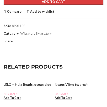
ADD TO CART
Compare
Add to wishlist
SKU:
8901102
Category:
Wibratory i Masażery
Share:
RELATED PRODUCTS
LELO – Hula Beads, ocean blue
Nexus Vibro (czarny)
857,82
zł
343,33
zł
Add To Cart
Add To Cart