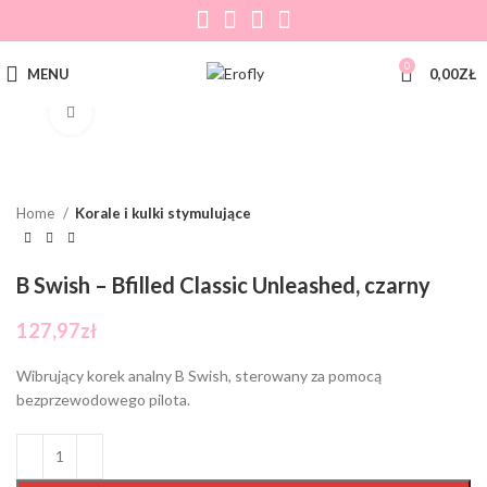
0
MENU
0,00
ZŁ
Click to enlarge
Home
Korale i kulki stymulujące
B Swish – Bfilled Classic Unleashed, czarny
127,97
zł
Wibrujący korek analny B Swish, sterowany za pomocą
bezprzewodowego pilota.