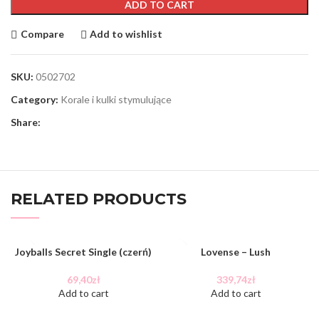
ADD TO CART
Compare
Add to wishlist
SKU:
0502702
Category:
Korale i kulki stymulujące
Share:
RELATED PRODUCTS
Joyballs Secret Single (czerń)
Lovense – Lush
69,40
zł
339,74
zł
Add to cart
Add to cart