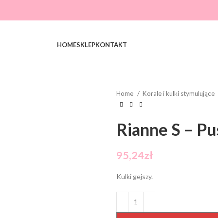
HOME
SKLEP
KONTAKT
Home
Korale i kulki stymulujące
Rianne S – Pus
95,24
zł
Kulki gejszy.