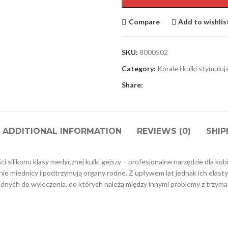
Compare
Add to wishlis
SKU:
8000502
Category:
Korale i kulki stymuluj
Share:
ADDITIONAL INFORMATION
REVIEWS (0)
SHIP
i silikonu klasy medycznej kulki gejszy – profesjonalne narzędzie dla ko
nie miednicy i podtrzymują organy rodne. Z upływem lat jednak ich elastyc
dnych do wyleczenia, do których należą między innymi problemy z trzym