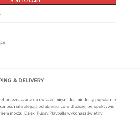
ADD TO CART
t
ące
PING & DELIVERY
biet przeznaczone do ćwiczeń mięśni dna miednicy, popularnie
zność i siła ulegają osłabieniu, co w dłuższej perspektywie
aniem moczu. Dzięki Pussy Playballs wykonasz świetny