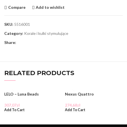
Compare
Add to wishlist
SKU:
5516001
Category:
Korale i kulki stymulujące
Share:
RELATED PRODUCTS
LELO – Luna Beads
Nexus Quattro
307,07
zł
274,68
zł
Add To Cart
Add To Cart