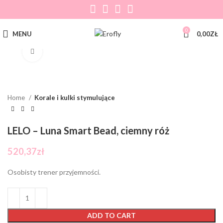
0
MENU
0,00
ZŁ
Click to enlarge
Home
Korale i kulki stymulujące
LELO – Luna Smart Bead, ciemny róż
520,37
zł
Osobisty trener przyjemności.
ADD TO CART