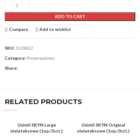
ADD TO CART
Compare
Add to wishlist
SKU:
5518612
Category:
Prezerwatywy
Share:
RELATED PRODUCTS
Unimil SKYN Large
Unimil SKYN Original
nielateksowe (1op./3szt.)
nielateksowe (1op./3szt.)