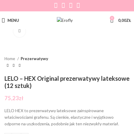
0
MENU
0,00
ZŁ
Click to enlarge
Home
Prezerwatywy
LELO – HEX Original prezerwatywy lateksowe
(12 sztuk)
75,23
zł
LELO HEX to prezerwatywy lateksowe zainspirowane
właściwościami grafenu. Są cienkie, elastyczne i wyjątkowo
odporne na uszkodzenia, podobnie jak ten niezwykły materiał.