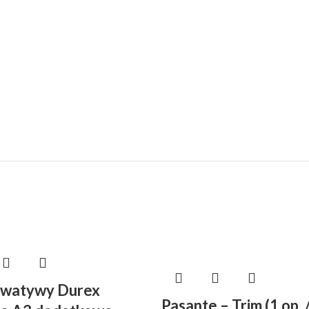
rwatywy Durex
Pasante – Trim (1 op. /