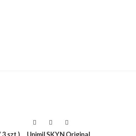
 3 szt.)
Unimil SKYN Original
Unimi