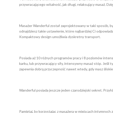
przywracającego witalność, jak długi, relaksujący masaż. Dz
Masażer Wanderful został zaprojektowany w taki sposób, by j
odnajdziesz takie ustawienie, które najbardziej Ci odpowia
Kompaktowy design umożliwia dyskretny transport.
Posiada aż 10 różnych programów pracy i 8 poziomów intensy
karku, lub przywracający siły, intensywny masaż stóp. Jeśl
zapewnia dobrą przyczepność nawet wtedy, gdy masz śliskie 
Wanderful posiada jeszcze jeden czarodziejski sekret. Przył
Pamiętaj, by korzystając z masażera w miejscach intymnych