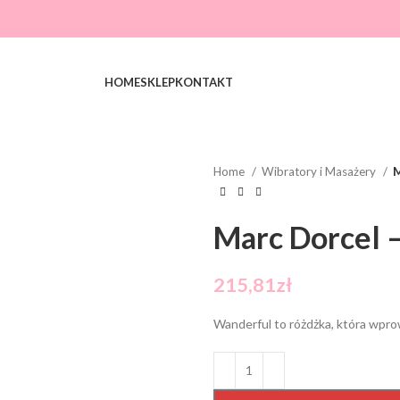
HOME
SKLEP
KONTAKT
Home
Wibratory i Masażery
M
Marc Dorcel 
215,81
zł
Wanderful to różdżka, która wpro