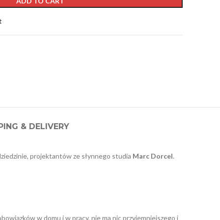
ADD TO CART
t
PING & DELIVERY
dziedzinie, projektantów ze słynnego studia
Marc Dorcel
.
obowiązków w domu i w pracy, nie ma nic przyjemniejszego i