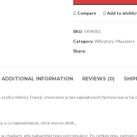
Compare
Add to wishlis
SKU:
5904001
Category:
Wibratory i Masażery
Share:
ADDITIONAL INFORMATION
REVIEWS (0)
SHIP
 stolicy miłości, Francji, stworzony przez największych fachowców w tej 
, a co najważniejsze, ultra-mocny silnik…
 chwilach, gdy najbardziej tego potrzebujesz. Po ciężkim dniu, pełnym 