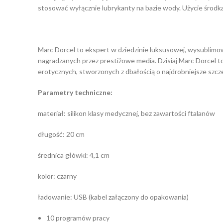
stosować wyłącznie lubrykanty na bazie wody. Użycie środk
Marc Dorcel to ekspert w dziedzinie luksusowej, wysublimow
nagradzanych przez prestiżowe media. Dzisiaj Marc Dorcel to
erotycznych, stworzonych z dbałością o najdrobniejsze szcz
Parametry techniczne:
materiał: silikon klasy medycznej, bez zawartości ftalanów
długość: 20 cm
średnica główki: 4,1 cm
kolor: czarny
ładowanie: USB (kabel załączony do opakowania)
10 programów pracy