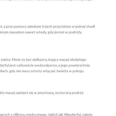
i, a przy pomocy zaledwie trzech przycisków w jednej chwili
yjemnym masażem nawet wtedy, gdy jesteś w podróży.
lubisz. Może to być delikatny, kojący masaż obolałego
nderful jest całkowicie wodoodporny, a jego powierzchnia
ilach, gdy nie masz ochoty włączać światła w pokoju.
ykły masaż zamieni się w zmysłową, erotyczną podróż.
nych z silikonu medycznego, takich jak Wanderful, należy