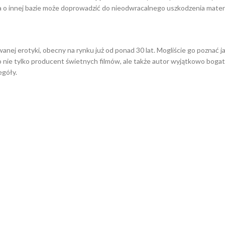
a o innej bazie może doprowadzić do nieodwracalnego uszkodzenia mater
anej erotyki, obecny na rynku już od ponad 30 lat. Mogliście go poznać 
 nie tylko producent świetnych filmów, ale także autor wyjątkowo bogatej
egóły.