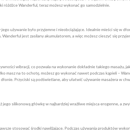
ięki różdżce Wanderful, teraz możesz wykonać go samodzielnie.
ego używanie było przyjemne i nieobciążające. Idealnie mieści się w dłon
da. Wanderful jest zasilany akumulatorem, a więc możesz cieszyć się prz
wności wibracji, co pozwala na wykonanie dokładnie takiego masażu, jak 
i tylko masz na to ochotę, możesz go wykonać nawet podczas kąpieli – Wa
dłonie. Przyciski są podświetlane, aby ułatwić używanie masażera w chw
óż jego silikonową główkę w najbardziej wrażliwe miejsca erogenne, a zw
 zawsze stosować środki nawilżające. Podczas używania produktów wykona