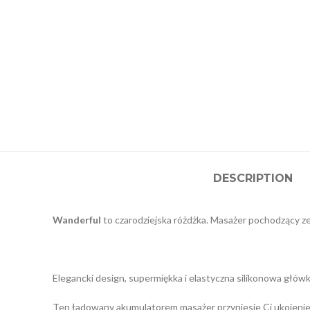
DESCRIPTION
Wanderful
to czarodziejska różdżka. Masażer pochodzący ze
Elegancki design, supermiękka i elastyczna silikonowa główka
Ten ładowany akumulatorem masażer przyniesie Ci ukojenie w