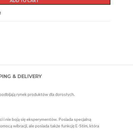
ADD TO CART
t
PING & DELIVERY
podbijają rynek produktów dla dorosłych.
 i nie boją się eksperymentów. Posiada specjalną
mocą wibracji, ale posiada także funkcję E-Stim, która