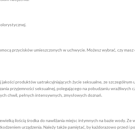
olorystycznej.
mocą przycisków umieszczonych w uchwycie. Możesz wybrać, czy masz och
ej jakości produktów uatrakcyjniających życie seksualne, ze szczególn
ania przyjemności seksualnej, polegającego na pobudzaniu wrażliwych częś
nych chwil, pełnych intensywnych, zmysłowych doznań.
wielką ilością środka do nawilżania miejsc intymnych na bazie wody. Ze 
zkodzeniem urządzenia. Należy także pamiętać, by każdorazowo przed i p