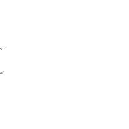
wej)
ci