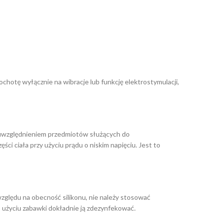
otę wyłącznie na wibracje lub funkcję elektrostymulacji,
ym uwzględnieniem przedmiotów służących do
ci ciała przy użyciu prądu o niskim napięciu. Jest to
względu na obecność silikonu, nie należy stosować
o użyciu zabawki dokładnie ją zdezynfekować.