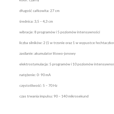
długość całkowita: 27 cm
średnica: 3,5 – 4,3 cm
wibracje: 8 programów i 5 poziomów intensywności
liczba silników: 2 (1 w trzonie oraz 1 w wypustce łechtaczko
zasilanie: akumulator litowo-jonowy
elektrostymulacja: 5 programów i 10 poziomów intensywnos
natężenie: 0- 90 mA
częstotliwość: 5 – 70 Hz
czas trwania impulsu: 90 – 140 mikrosekund