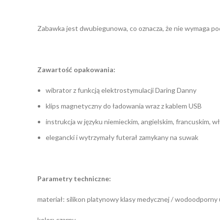
Zabawka jest dwubiegunowa, co oznacza, że nie wymaga podłą
Zawartość opakowania:
wibrator z funkcją elektrostymulacji Daring Danny
klips magnetyczny do ładowania wraz z kablem USB
instrukcja w języku niemieckim, angielskim, francuskim, w
elegancki i wytrzymały futerał zamykany na suwak
Parametry techniczne:
materiał: silikon platynowy klasy medycznej / wodoodporny
kolor: czarny