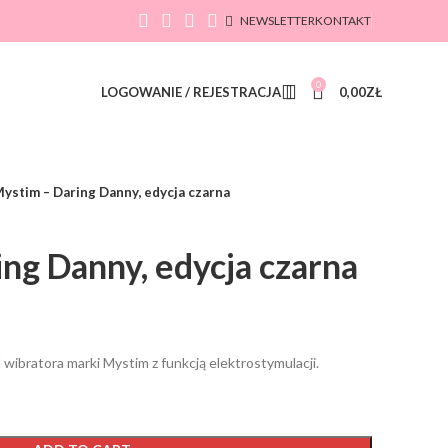
NEWSLETTER
KONTAKT
0
LOGOWANIE / REJESTRACJA
0,00
ZŁ
ystim – Daring Danny, edycja czarna
ng Danny, edycja czarna
wibratora marki Mystim z funkcją elektrostymulacji.