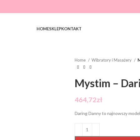
HOME
SKLEP
KONTAKT
Home
Wibratory i Masażery
M
Mystim – Dari
464,72
zł
Daring Danny to najnowszy model 