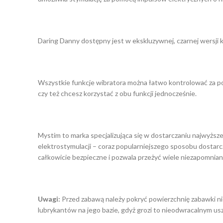
Daring Danny dostępny jest w ekskluzywnej, czarnej wersji k
Wszystkie funkcje wibratora można łatwo kontrolować za po
czy też chcesz korzystać z obu funkcji jednocześnie.
Mystim to marka specjalizująca się w dostarczaniu najwyższ
elektrostymulacji – coraz popularniejszego sposobu dostarcz
całkowicie bezpieczne i pozwala przeżyć wiele niezapomnia
Uwagi:
Przed zabawą należy pokryć powierzchnię zabawki nie
lubrykantów na jego bazie, gdyż grozi to nieodwracalnym us