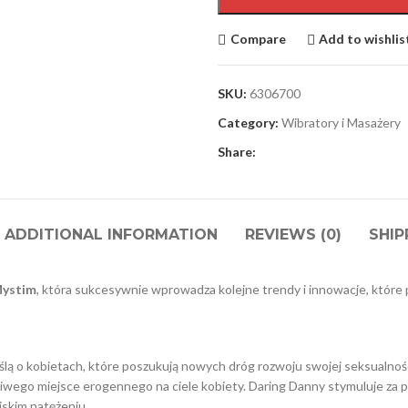
Compare
Add to wishlis
SKU:
6306700
Category:
Wibratory i Masażery
Share:
ADDITIONAL INFORMATION
REVIEWS (0)
SHIP
ystim
, która sukcesywnie wprowadza kolejne trendy i innowacje, które 
ą o kobietach, które poszukują nowych dróg rozwoju swojej seksualności
żliwego miejsce erogennego na ciele kobiety. Daring Danny stymuluje za po
iskim natężeniu.