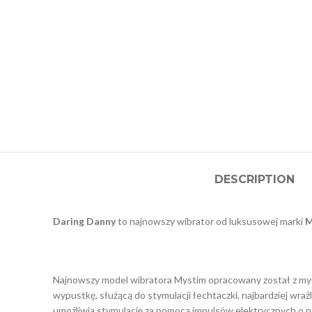
DESCRIPTION
Daring Danny
to najnowszy wibrator od luksusowej marki
M
Najnowszy model wibratora Mystim opracowany został z myśl
wypustkę, służącą do stymulacji łechtaczki, najbardziej wra
umożliwia stymulację za pomocą impulsów elektrycznych o n