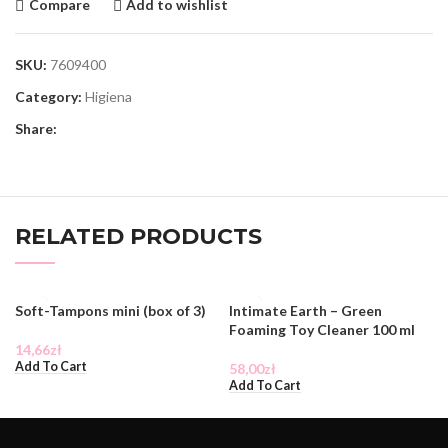
Compare
Add to wishlist
SKU:
7609400
Category:
Higiena
Share:
RELATED PRODUCTS
Soft-Tampons mini (box of 3)
Intimate Earth – Green
Foaming Toy Cleaner 100 ml
14,66
zł
Add To Cart
58,00
zł
Add To Cart