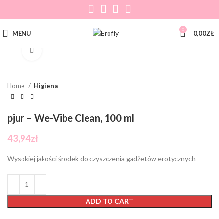
0
MENU
0,00
ZŁ
Click to enlarge
Home
Higiena
pjur – We-Vibe Clean, 100 ml
43,94
zł
Wysokiej jakości środek do czyszczenia gadżetów erotycznych
ADD TO CART